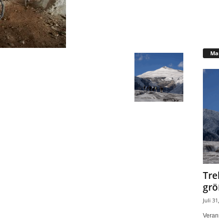
Mar
Tre
grö
Juli 31
Verans