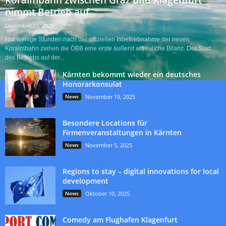
Koralmbahn zwischen Graz und Klagenfurt
nimmt Betrieb auf
Dezember 15, 2025
Nur wenige Stunden nach der offiziellen Inbetriebnahme der neuen
Koralmbahn ziehen die ÖBB eine erste äußerst erfreuliche Bilanz. Der Start
des Betriebs auf der...
Kärnten bekommt wieder ein deutsches
Honorarkonsulat
News
November 19, 2025
Besondere Locations für
Firmenveranstaltungen in Kärnten
News
November 5, 2025
Regions to stay – digital innovations for local
development
News
Oktober 10, 2025
Comedy am Flughafen Klagenfurt