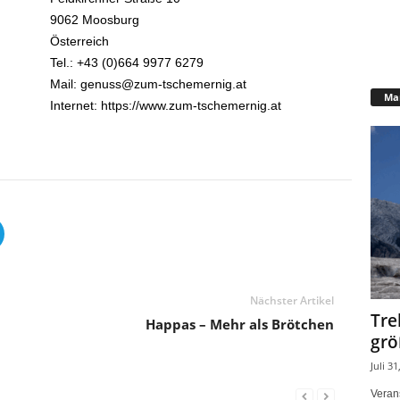
9062 Moosburg
Österreich
Tel.: +43 (0)664 9977 6279
Mail: genuss@zum-tschemernig.at
Mar
Internet: https://www.zum-tschemernig.at
Nächster Artikel
Tre
Happas – Mehr als Brötchen
grö
Juli 31
Verans