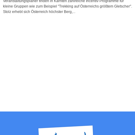
Veranstaltungsplaner finden in Kärnten zahlreiche Incentiv Programme für
kleine Gruppen wie zum Beispiel "Trekking auf Österreichs größtem Gletscher".
Stolz erhebt sich Österreich höchster Berg,...