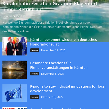
Koralmbahn zwischen Graz und Klagenfurt
nimmt Betrieb auf
Dezember 15, 2025
Nur wenige Stunden nach der offiziellen Inbetriebnahme der neuen
Koralmbahn ziehen die ÖBB eine erste äußerst erfreuliche Bilanz. Der Start
des Betriebs auf der...
Kärnten bekommt wieder ein deutsches
Honorarkonsulat
News
November 19, 2025
Besondere Locations für
Firmenveranstaltungen in Kärnten
News
November 5, 2025
Regions to stay – digital innovations for local
development
News
Oktober 10, 2025