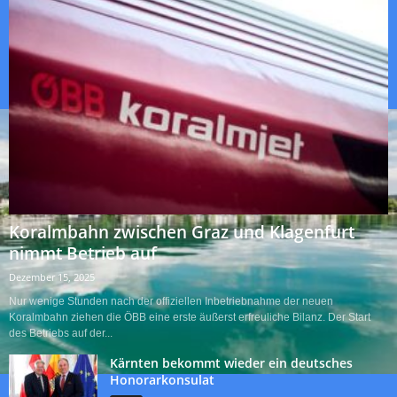
Koralmbahn zwischen Graz und Klagenfurt
nimmt Betrieb auf
Dezember 15, 2025
Nur wenige Stunden nach der offiziellen Inbetriebnahme der neuen
Koralmbahn ziehen die ÖBB eine erste äußerst erfreuliche Bilanz. Der Start
des Betriebs auf der...
Kärnten bekommt wieder ein deutsches
Honorarkonsulat