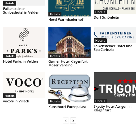
Hotels
Falkensteiner
Hotels
Schlosshotel in Velden
Hotels
Dorf Schönleitn
Hotel Warmbaderhof
Hotels
Falkensteiner Hotel und
Spa Carinzia
Hotels
Hotels
Hotel Parks in Velden
Garner Hotel Klagenfurt –
Moser Verdino
Hotels
voco® in Villach
Hotels
Hotels
Skycity Hotel Atrigon in
Kunsthotel Fuchspalast
Klagenfurt