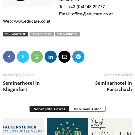
Tel.: +43 (0)4248 29777
Email: office@educare.co.at
Web: www.educare.co.at
SCHLAGWORTE
OSSIACHER SEE
SEMINARHOTEL
Vorheriger Artikel
Nächster Artikel
Seminarhotel in
Seminarhotel in
Klagenfurt
Pörtschach
Verwandte Artikel
Mehr vom Autor