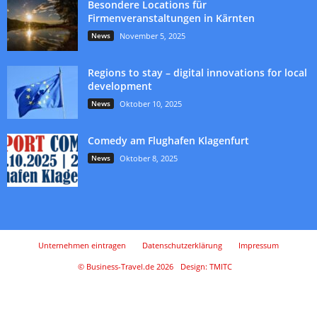
Besondere Locations für
Firmenveranstaltungen in Kärnten
News
November 5, 2025
Regions to stay – digital innovations for local
development
News
Oktober 10, 2025
Comedy am Flughafen Klagenfurt
News
Oktober 8, 2025
Unternehmen eintragen
Datenschutzerklärung
Impressum
© Business-Travel.de 2026
Design: TMITC