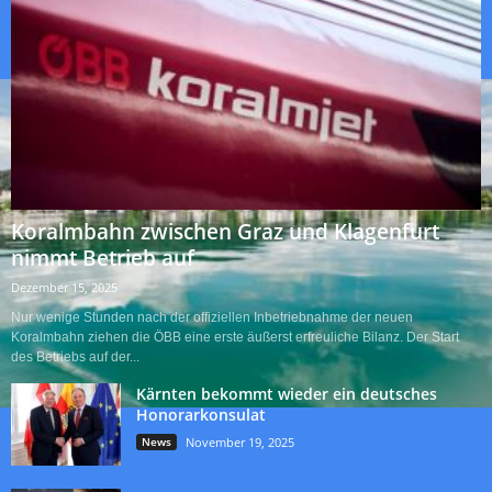
Koralmbahn zwischen Graz und Klagenfurt
nimmt Betrieb auf
Dezember 15, 2025
Nur wenige Stunden nach der offiziellen Inbetriebnahme der neuen
Koralmbahn ziehen die ÖBB eine erste äußerst erfreuliche Bilanz. Der Start
des Betriebs auf der...
Kärnten bekommt wieder ein deutsches
Honorarkonsulat
News
November 19, 2025