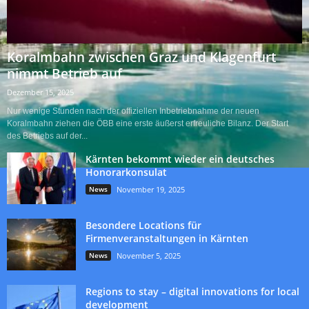
Koralmbahn zwischen Graz und Klagenfurt
nimmt Betrieb auf
Dezember 15, 2025
Nur wenige Stunden nach der offiziellen Inbetriebnahme der neuen
Koralmbahn ziehen die ÖBB eine erste äußerst erfreuliche Bilanz. Der Start
des Betriebs auf der...
Kärnten bekommt wieder ein deutsches
Honorarkonsulat
News
November 19, 2025
Besondere Locations für
Firmenveranstaltungen in Kärnten
News
November 5, 2025
Regions to stay – digital innovations for local
development