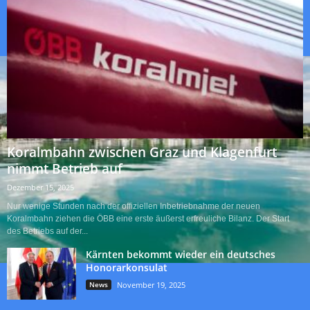
Koralmbahn zwischen Graz und Klagenfurt
nimmt Betrieb auf
Dezember 15, 2025
Nur wenige Stunden nach der offiziellen Inbetriebnahme der neuen
Koralmbahn ziehen die ÖBB eine erste äußerst erfreuliche Bilanz. Der Start
des Betriebs auf der...
Kärnten bekommt wieder ein deutsches
Honorarkonsulat
News
November 19, 2025