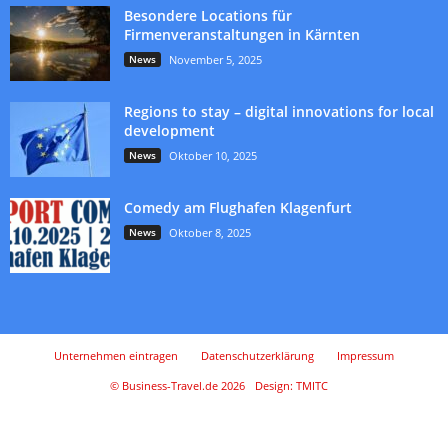
Besondere Locations für
Firmenveranstaltungen in Kärnten
News
November 5, 2025
Regions to stay – digital innovations for local
development
News
Oktober 10, 2025
Comedy am Flughafen Klagenfurt
News
Oktober 8, 2025
Unternehmen eintragen
Datenschutzerklärung
Impressum
© Business-Travel.de 2026
Design: TMITC